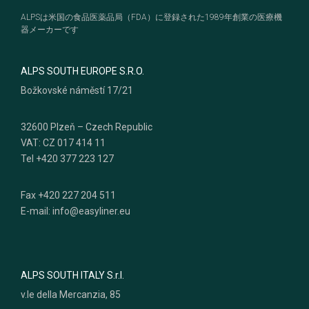
ALPSは米国の食品医薬品局（FDA）に登録された1989年創業の医療機
器メーカーです
ALPS SOUTH EUROPE S.R.O.
Božkovské náměstí 17/21
32600 Plzeň – Czech Republic
VAT: CZ 017 414 11
Tel +420 377 223 127
Fax +420 227 204 511
E-mail: info@easyliner.eu
ALPS SOUTH ITALY S.r.l.
v.le della Mercanzia, 85