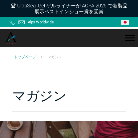
Skip
Skip
Skip
🏆 UltraSeal Gel ゲルライナーが AOPA 2025 で新製品
展示ベストインショー賞を受賞
to
to
to
primary
main
footer
Alps Worldwide
navigation
content
ALPS
トップページ
>
マガジン
マガジン