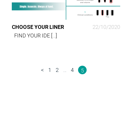
CHOOSE YOUR LINER
22/10/2020
FIND YOUR IDE […]
<
1
2
…
4
5