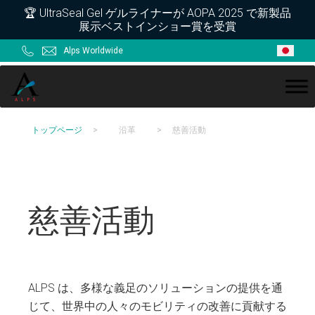
Skip
Skip
Skip
🏆 UltraSeal Gel ゲルライナーが AOPA 2025 で新製品
展示ベストインショー賞を受賞
to
to
to
primary
main
footer
Alps Worldwide
navigation
content
ALPS
トップページ
>
沿革
>
慈善活動
慈善活動
ALPS は、多様な義足のソリューションの提供を通
じて、世界中の人々のモビリティの改善に貢献する