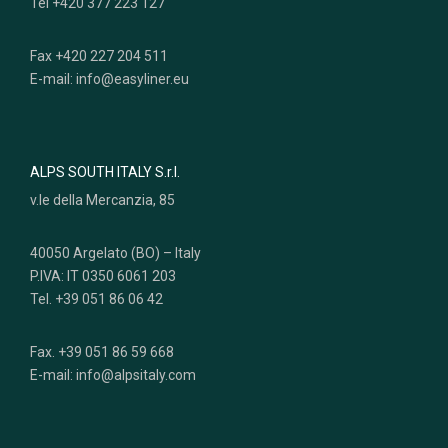
Tel +420 377 223 127
Fax +420 227 204 511
E-mail: info@easyliner.eu
ALPS SOUTH ITALY S.r.l.
v.le della Mercanzia, 85
40050 Argelato (BO) – Italy
P.IVA: IT 0350 6061 203
Tel. +39 051 86 06 42
Fax. +39 051 86 59 668
E-mail: info@alpsitaly.com