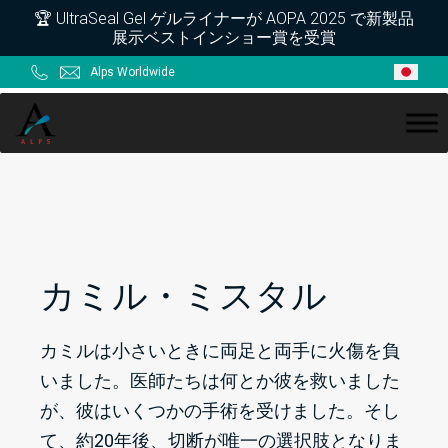
Skip
Skip
Skip
Skip
🏆 UltraSeal Gel ゲルライナーが AOPA 2025 で新製品
展示ベストインショー賞を受賞
to
to
to
to
primary
main
primary
footer
Alps Worldwide
navigation
content
sidebar
ALPS
カミル・ミスタル
カミルは小さいときに両足と両手に火傷を負
いました。医師たちは何とか彼を救いました
が、彼はいくつかの手術を受けました。そし
て、約20年後、切断が唯一の選択肢となりま