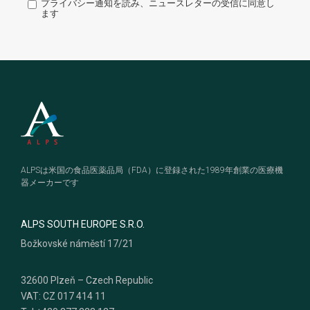
プライバシー通知を読み、ニュースレターの受信に同意し
ます
Footer
ALPSは米国の食品医薬品局（FDA）に登録された1989年創業の医療機
器メーカーです
ALPS SOUTH EUROPE S.R.O.
Božkovské náměstí 17/21
32600 Plzeň – Czech Republic
VAT: CZ 017 414 11