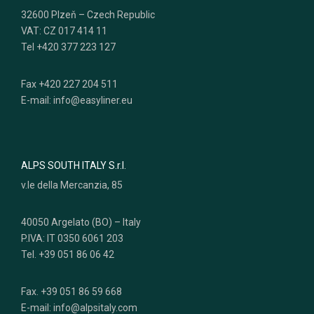
32600 Plzeň – Czech Republic
VAT: CZ 017 414 11
Tel +420 377 223 127
Fax +420 227 204 511
E-mail: info@easyliner.eu
ALPS SOUTH ITALY S.r.l.
v.le della Mercanzia, 85
40050 Argelato (BO) – Italy
P.IVA: IT 0350 6061 203
Tel. +39 051 86 06 42
Fax. +39 051 86 59 668
E-mail: info@alpsitaly.com