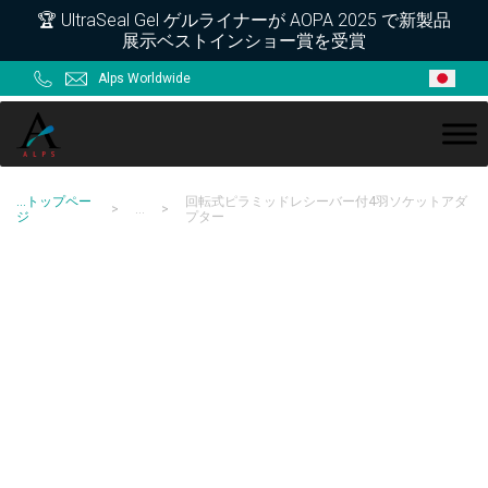
Skip
Skip
Skip
Skip
🏆 UltraSeal Gel ゲルライナーが AOPA 2025 で新製品
展示ベストインショー賞を受賞
to
to
to
to
primary
main
primary
footer
Alps Worldwide
navigation
content
sidebar
ALPS
...
トップペー
回転式ピラミッドレシーバー付4羽ソケットアダ
>
...
>
ジ
プター