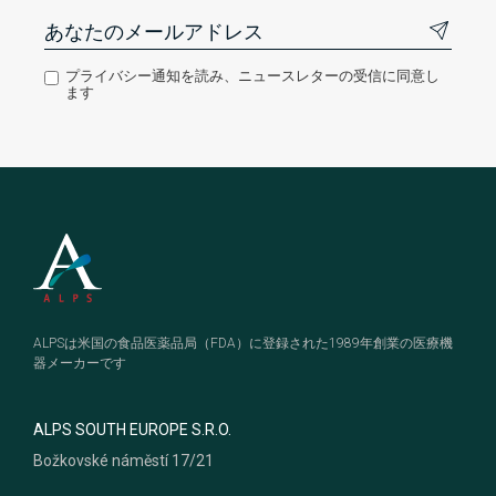
プライバシー通知を読み、ニュースレターの受信に同意し
ます
Footer
ALPSは米国の食品医薬品局（FDA）に登録された1989年創業の医療機
器メーカーです
ALPS SOUTH EUROPE S.R.O.
Božkovské náměstí 17/21