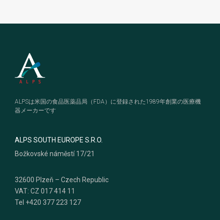
Footer
ALPSは米国の食品医薬品局（FDA）に登録された1989年創業の医療機
器メーカーです
ALPS SOUTH EUROPE S.R.O.
Božkovské náměstí 17/21
32600 Plzeň – Czech Republic
VAT: CZ 017 414 11
Tel +420 377 223 127