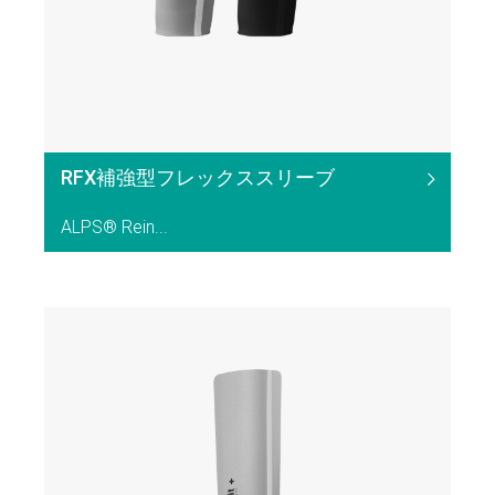
RFX補強型フレックススリーブ
ALPS® Rein...