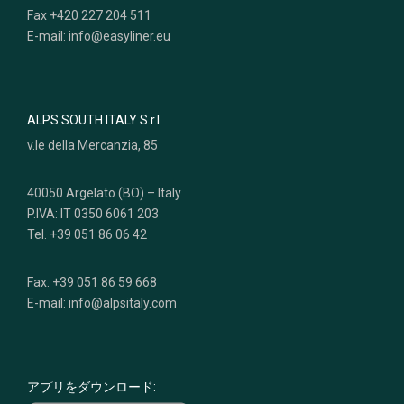
Fax +420 227 204 511
E-mail: info@easyliner.eu
ALPS SOUTH ITALY S.r.l.
v.le della Mercanzia, 85
40050 Argelato (BO) – Italy
P.IVA: IT 0350 6061 203
Tel. +39 051 86 06 42
Fax. +39 051 86 59 668
E-mail: info@alpsitaly.com
アプリをダウンロード: