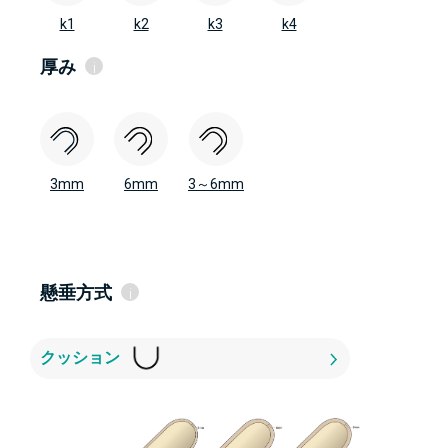
ALPS® 独自のホワイトゲル・OptiGel
リック
k2
k1
k2
k3
k4
ベージュファブリック
低～中活動レベル
ベージュファブリックは水平方向と垂直方向
k3
の両方に伸縮
厚み
i
中～高活動レベル
k4
高活動レベル
AP テーパード
2mm
3mm
6mm
3～6mm
3mm
6mm
3～6mm
懸垂方式
i
クッション
ロッキング
クッション