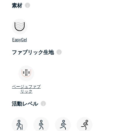
素材
i
高密度ゲル（High Density Gel）
高密度ゲルは比較的安定した性質を持ってい
EasyGel
るため、快適性をコントロールと安定性に組
み合わせることができます。 シリコーンライ
ナーからゲルライナーに移行しているユーザ
ファブリック生地
i
ーに最適です。
シリコーン
EasyGel
フリーラジカルおよび水酸化基を効果的に消
グレー色布地
去する抗酸化物質が配合されています。 密着
しやすい瘢痕組織、肌の炎症、敏感肌、糖尿
垂直方向の伸びを大幅に減少
ベージュファブ
病がある切断者に最適です。
ブラウンファブリック
リック
GripGel
ブラウンファブリックは垂直方向の伸縮を減
粘着性がありますので、膝窩部でのライナー
少
活動レベル
の折り重なりを減少させることができます。
i
ブラックファブリック
肌の組織が健康的な切断者に最適です。
ブラック ファブリックは垂直方向の伸縮を大
OptiSil
幅に減少
弊社独自開発のホワイトシリコーン
シームレス ニットファブリック
k1
OptiGel
高品質糸を使用して自社で編み上げたファブ
低活動レベル