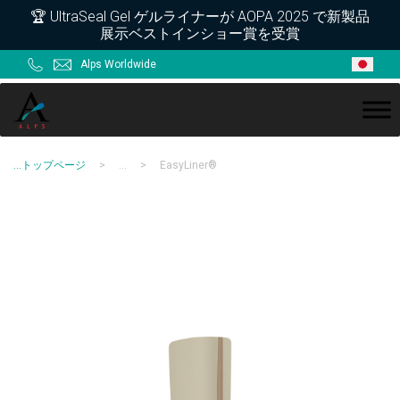
Skip
Skip
Skip
Skip
🏆 UltraSeal Gel ゲルライナーが AOPA 2025 で新製品
展示ベストインショー賞を受賞
to
to
to
to
primary
main
primary
footer
Alps Worldwide
navigation
content
sidebar
ALPS
...
トップページ
>
...
>
EasyLiner®