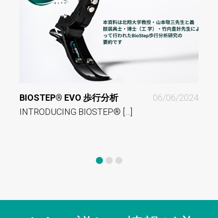
BIOSTEP® EVO 歩行分析
06/06/2024
ALPS
INTRODUCING BIOSTEP® […]
COM
Comp