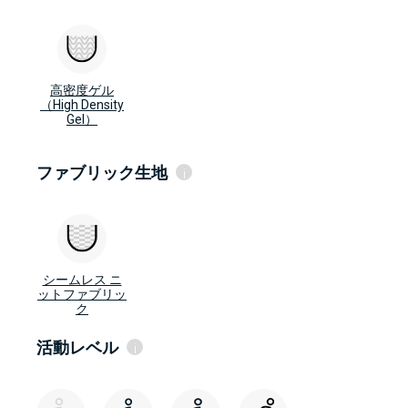
高密度ゲル（High Density Gel）
高密度ゲルは比較的安定した性質を持ってい
高密度ゲル
るため、快適性をコントロールと安定性に組
（High Density
み合わせることができます。 シリコーンライ
ナーからゲルライナーに移行しているユーザ
Gel）
ーに最適です。
シリコーン
ファブリック生地
i
EasyGel
フリーラジカルおよび水酸化基を効果的に消
去する抗酸化物質が配合されています。 密着
しやすい瘢痕組織、肌の炎症、敏感肌、糖尿
病がある切断者に最適です。
グレー色布地
GripGel
垂直方向の伸びを大幅に減少
粘着性がありますので、膝窩部でのライナー
シームレス ニ
の折り重なりを減少させることができます。
ブラウンファブリック
ットファブリッ
肌の組織が健康的な切断者に最適です。
ク
ブラウンファブリックは垂直方向の伸縮を減
少
OptiSil
弊社独自開発のホワイトシリコーン
ブラックファブリック
活動レベル
i
ブラック ファブリックは垂直方向の伸縮を大
OptiGel
幅に減少
ALPS® 独自のホワイトゲル・OptiGel
シームレス ニットファブリック