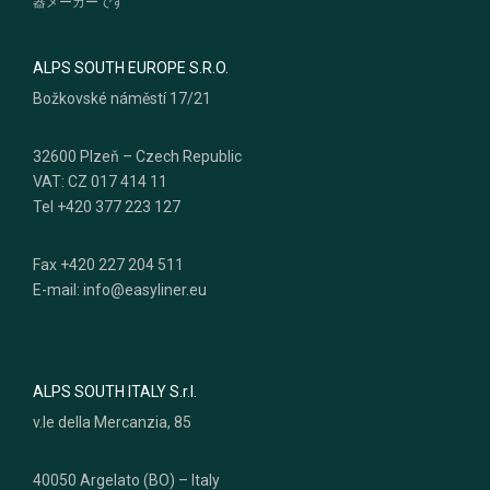
器メーカーです
ALPS SOUTH EUROPE S.R.O.
Božkovské náměstí 17/21
32600 Plzeň – Czech Republic
VAT: CZ 017 414 11
Tel +420 377 223 127
Fax +420 227 204 511
E-mail: info@easyliner.eu
ALPS SOUTH ITALY S.r.l.
v.le della Mercanzia, 85
40050 Argelato (BO) – Italy