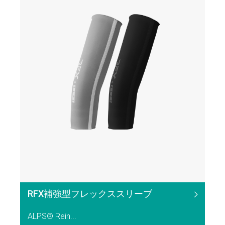
RFX補強型フレックススリーブ
ALPS® Rein...