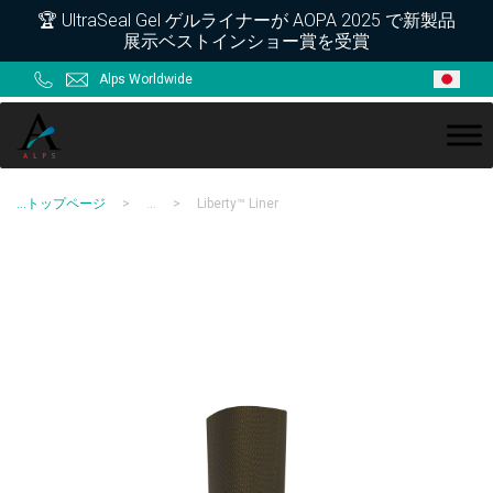
Skip
Skip
Skip
Skip
🏆 UltraSeal Gel ゲルライナーが AOPA 2025 で新製品
展示ベストインショー賞を受賞
to
to
to
to
primary
main
primary
footer
Alps Worldwide
navigation
content
sidebar
ALPS
...
トップページ
>
...
>
Liberty™ Liner