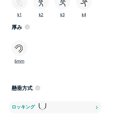
高品質糸を使用して自社で編み上げたファブ
k1
リック
低活動レベル
ベージュファブリック
k2
k1
k2
k3
k4
ベージュファブリックは水平方向と垂直方向
低～中活動レベル
の両方に伸縮
k3
厚み
i
中～高活動レベル
k4
高活動レベル
AP テーパード
2mm
6mm
3mm
6mm
3～6mm
懸垂方式
i
ロッキング
ロッキング