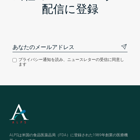
配信に登録
プライバシー通知を読み、ニュースレターの受信に同意し
ます
Footer
ALPSは米国の食品医薬品局（FDA）に登録された1989年創業の医療機