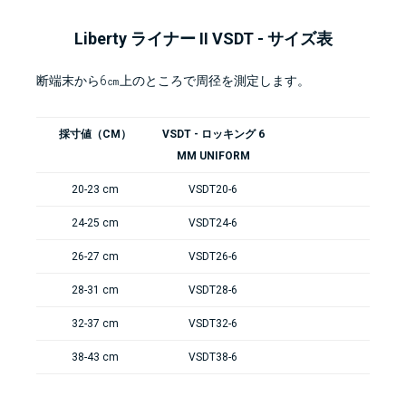
Liberty ライナー II VSDT - サイズ表
断端末から6㎝上のところで周径を測定します。
採寸値（CM）
VSDT - ロッキング 6
MM UNIFORM
20-23 cm
VSDT20-6
24-25 cm
VSDT24-6
26-27 cm
VSDT26-6
28-31 cm
VSDT28-6
32-37 cm
VSDT32-6
38-43 cm
VSDT38-6