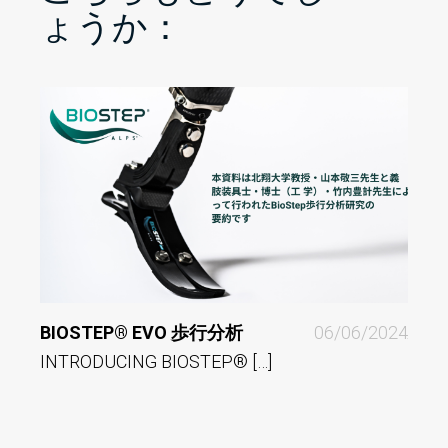
ょうか：
BIOSTEP® EVO 歩行分析
06/06/2024
ALPS
INTRODUCING BIOSTEP® […]
COM
Comp