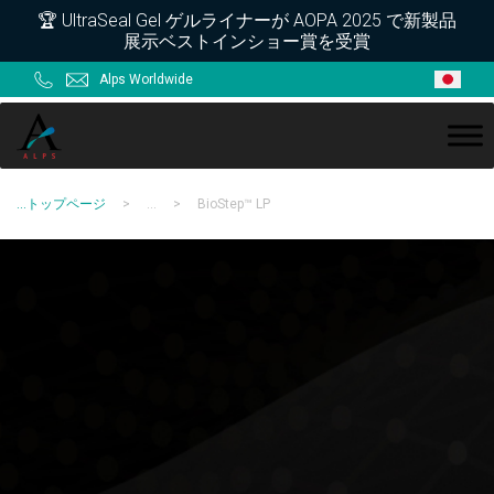
Skip
Skip
Skip
Skip
🏆 UltraSeal Gel ゲルライナーが AOPA 2025 で新製品
展示ベストインショー賞を受賞
to
to
to
to
primary
main
primary
footer
Alps Worldwide
navigation
content
sidebar
ALPS
...
トップページ
>
...
>
BioStep™ LP