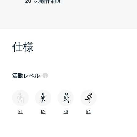
20° の動作範囲
仕様
活動レベル
i
k1
低活動レベル
k2
k1
k2
k3
k4
低～中活動レベル
k3
中～高活動レベル
k4