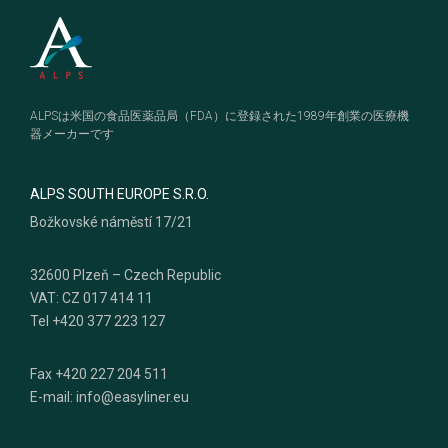
Footer
ALPSは米国の食品医薬品局（FDA）に登録された1989年創業の医療機
器メーカーです
ALPS SOUTH EUROPE S.R.O.
Božkovské náměstí 17/21
32600 Plzeň – Czech Republic
VAT: CZ 017 414 11
Tel +420 377 223 127
Fax +420 227 204 511
E-mail: info@easyliner.eu