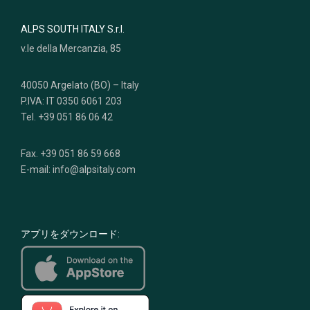
ALPS SOUTH ITALY S.r.l.
v.le della Mercanzia, 85
40050 Argelato (BO) – Italy
P.IVA: IT 0350 6061 203
Tel. +39 051 86 06 42
Fax. +39 051 86 59 668
E-mail: info@alpsitaly.com
アプリをダウンロード: