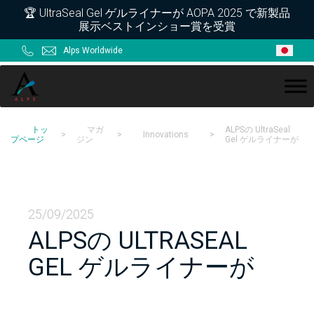
Skip
Skip
Skip
Skip
🏆 UltraSeal Gel ゲルライナーが AOPA 2025 で新製品
展示ベストインショー賞を受賞
to
to
to
to
primary
main
primary
footer
Alps Worldwide
navigation
content
sidebar
ALPS
トッ
マガ
ALPSの UltraSeal
>
>
Innovations
>
プページ
ジン
Gel ゲルライナーが
25/09/2025
ALPSの ULTRASEAL
GEL ゲルライナーが