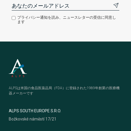
プライバシー通知を読み、ニュースレターの受信に同意し
ます
Footer
ALPSは米国の食品医薬品局（FDA）に登録された1989年創業の医療機
器メーカーです
ALPS SOUTH EUROPE S.R.O.
Božkovské náměstí 17/21