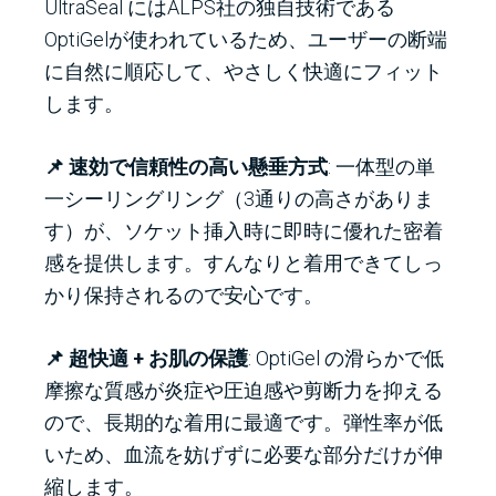
UltraSeal にはALPS社の独自技術である
OptiGelが使われているため、ユーザーの断端
に自然に順応して、やさしく快適にフィット
します。
📌 速効で信頼性の高い懸垂方式
: 一体型の単
一シーリングリング（3通りの高さがありま
す）が、ソケット挿入時に即時に優れた密着
感を提供します。すんなりと着用できてしっ
かり保持されるので安心です。
📌 超快適 + お肌の保護
: OptiGel の滑らかで低
摩擦な質感が炎症や圧迫感や剪断力を抑える
ので、長期的な着用に最適です。弾性率が低
いため、血流を妨げずに必要な部分だけが伸
縮します。