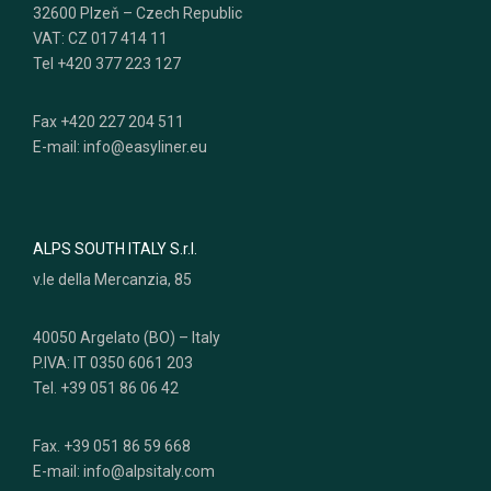
32600 Plzeň – Czech Republic
VAT: CZ 017 414 11
Tel +420 377 223 127
Fax +420 227 204 511
E-mail: info@easyliner.eu
ALPS SOUTH ITALY S.r.l.
v.le della Mercanzia, 85
40050 Argelato (BO) – Italy
P.IVA: IT 0350 6061 203
Tel. +39 051 86 06 42
Fax. +39 051 86 59 668
E-mail: info@alpsitaly.com