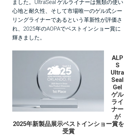
ました。UltraSeal ゲルライナーは無類の使い
心地と耐久性、そして市場唯一のゲル式シー
リングライナーであるという革新性が評価さ
れ、2025年のAOPAでベストインショー賞に
輝きました。
ALP
S
Ultra
Seal
Gel
ゲル
ライ
ナー
が
2025年新製品展示ベストインショー賞を
受賞